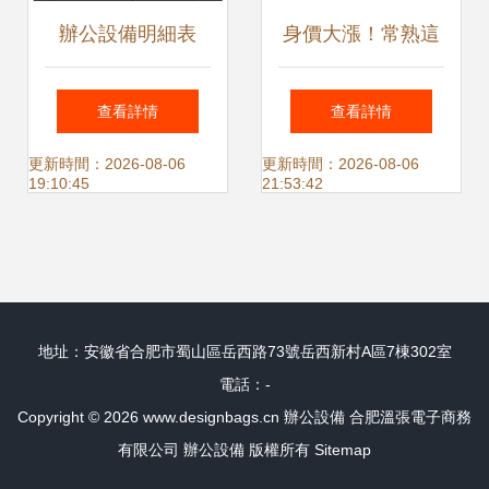
辦公設備明細表
身價大漲！常熟這
個地方憑借辦公設
查看詳情
查看詳情
備產業鏈，未來發
更新時間：2026-08-06
更新時間：2026-08-06
19:10:45
21:53:42
展不可估量
地址：安徽省合肥市蜀山區岳西路73號岳西新村A區7棟302室
電話：-
Copyright © 2026
www.designbags.cn
辦公設備
合肥溫張電子商務
有限公司
辦公設備
版權所有
Sitemap