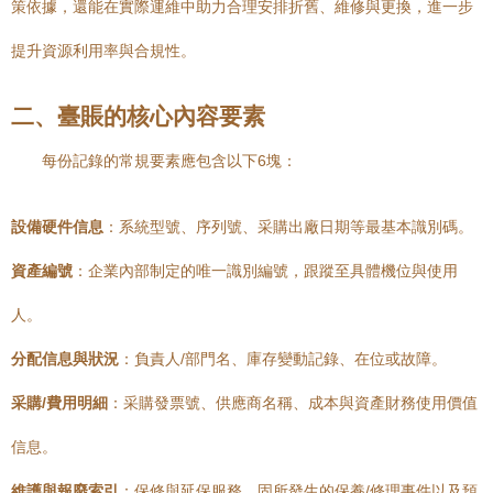
策依據，還能在實際運維中助力合理安排折舊、維修與更換，進一步
提升資源利用率與合規性。
二、臺賬的核心內容要素
每份記錄的常規要素應包含以下6塊：
設備硬件信息
：系統型號、序列號、采購出廠日期等最基本識別碼。
資產編號
：企業內部制定的唯一識別編號，跟蹤至具體機位與使用
人。
分配信息與狀況
：負責人/部門名、庫存變動記錄、在位或故障。
采購/費用明細
：采購發票號、供應商名稱、成本與資產財務使用價值
信息。
維護與報廢索引
：保修與延保服務、固所發生的保養/修理事件以及預