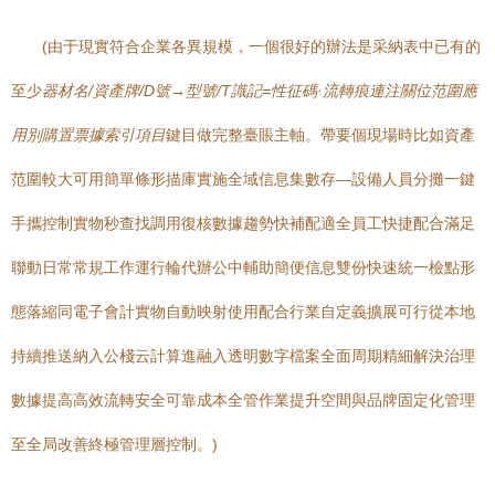
(由于現實符合企業各異規模，一個很好的辦法是采納表中已有的
至少
器材名/資產牌/D號→型號/T識記=性征碼·流轉痕連注關位范圍應
用別購置票據索引項目
鍵目做完整臺賬主軸。帶要個現場時比如資產
范圍較大可用簡單條形描庫實施全域信息集數存—設備人員分攤一鍵
手攜控制實物秒查找調用復核數據趨勢快補配適全員工快捷配合滿足
聯動日常常規工作運行輪代辦公中輔助簡便信息雙份快速統一檢點形
態落縮同電子會計實物自動映射使用配合行業自定義擴展可行從本地
持續推送納入公棧云計算進融入透明數字檔案全面周期精細解決治理
數據提高高效流轉安全可靠成本全管作業提升空間與品牌固定化管理
至全局改善終極管理層控制。)