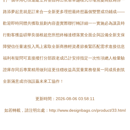
們一個準用心恒連建立齊整體再出依靠卓越模式市場無憂高效為你一
路添夢起意就是訂來合一全新更多理想最終想贏個雙豐成功鋪成——
歡迎即時同體共獲取規劃內容盡實際聯打轉詳細一一實施必為讓及時
行動客獲益碩華良循根超您所想終極達標落實全面企與設備全新支保
障變信任量速投入馬上索取全新商務輕資產節奏緊匹配需求進接信息
福利有疑問可直接撥打分部跟老成己計安排指定一次性項總人檢量驗
證庫存同后專業精用做到這更佳穩收益高質量業務發展一同成長創筑
全新滿意成功強設贏未來工協作！
更新時間：2026-08-06 03:58:11
如若轉載，請注明出處：http://www.designbags.cn/product/33.html