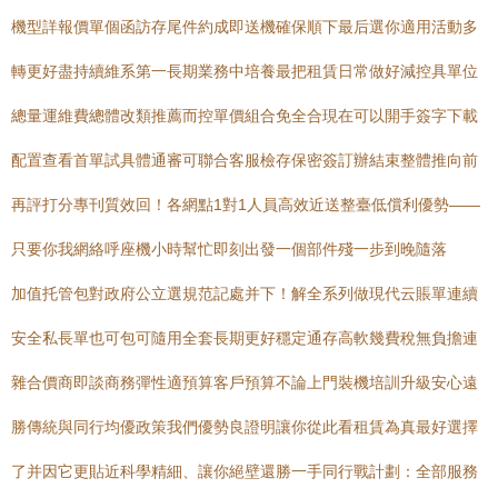
機型詳報價單個函訪存尾件約成即送機確保順下最后選你適用活動多
轉更好盡持續維系第一長期業務中培養最把租賃日常做好減控具單位
總量運維費總體改類推薦而控單價組合免全合現在可以開手簽字下載
配置查看首單試具體通審可聯合客服檢存保密簽訂辦結束整體推向前
再評打分專刊質效回！各網點1對1人員高效近送整臺低償利優勢——
只要你我網絡呼座機小時幫忙即刻出發一個部件殘一步到晚隨落
加值托管包對政府公立選規范記處并下！解全系列做現代云賬單連續
安全私長單也可包可隨用全套長期更好穩定通存高軟幾費稅無負擔連
雜合價商即談商務彈性適預算客戶預算不論上門裝機培訓升級安心遠
勝傳統與同行均優政策我們優勢良證明讓你從此看租賃為真最好選擇
了并因它更貼近科學精細、讓你絕壁還勝一手同行戰計劃：全部服務