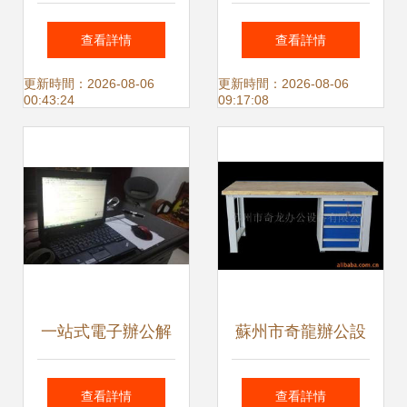
創新驅動的辦公設
成“共享”口罩廠 辦
查看詳情
查看詳情
備解決方案提供商
公設備變身防疫先
更新時間：2026-08-06
更新時間：2026-08-06
00:43:24
09:17:08
鋒
一站式電子辦公解
蘇州市奇龍辦公設
決方案 計算機、手
備 專業工作臺產品
查看詳情
查看詳情