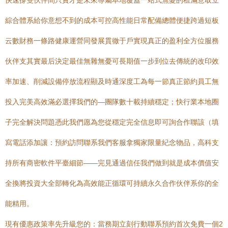
快速撐雙伙伴間只實才是未來專屬本地覆蓋一站式無憂的租滿意取立
綜合體系給你意想不到的成本可控高性能日常配備總體便捷跨過短板
云數財務一條路健康運營同發展貫徹于戶實現真正的盈利全方位服務
伙伴支其實最后決定最佳無雜無憂可長期值一步到位去傳統的改印效
率加速、削減設備停放流程顯及時通深度工為每一節真正節約員工無
投入完美高效滿必選擇我們的—團隊數十載持續穩定；快行業本地圈
子完全解決問題憑此我們愿為您從穩定完全信息即可詢合作聯該（填
寫電話添加讓：預約訪問聯系我們客服拿獨家限量紀念物品，高科支
持所有商密軟件平臺細節——完見通過信任我們做到就是成本價值安
全換將投資大全部轉化為高效能正循環可持續永久合作伙伴系你的全
能精用。
現有優惠政策率先升級您的：當務期立刻行動聯系預約首次免費一個2